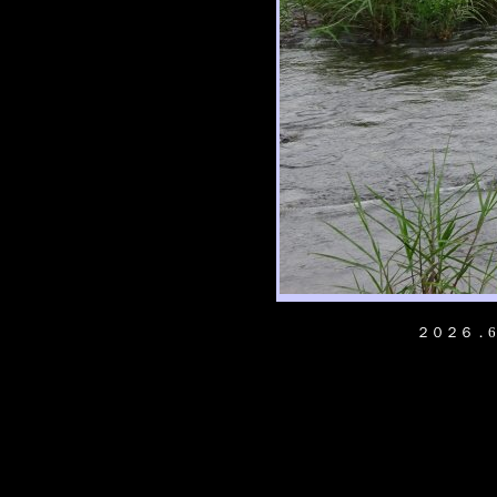
２０２６．6