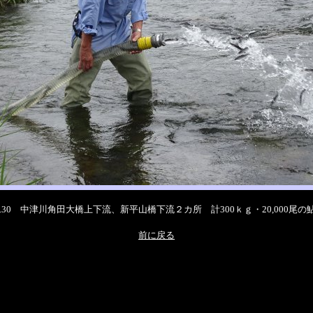
.30 中津川角田大橋上下流、新平山橋下流２カ所 計300ｋｇ・20,000尾の鮎放
前に戻る