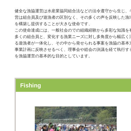
健全な漁協運営は水産業協同組合法などの法令遵守から生じ、
営は組合員及び遊漁者の区別なく、その多くの声を反映した漁
を構築し提供することが大きな使命です、
この使命達成には、一般社会のでの組織経験から多彩な知識を
多くの組合員と、変化する漁業ニーズに対し多角度から幅広く
る遊漁者が一体化し、その中から発せられる事案を漁協の基本
事業計画に反映させるべく、理事会や総会の決議を経て執行す
を漁協運営の基本的な目的としています。
Fishing