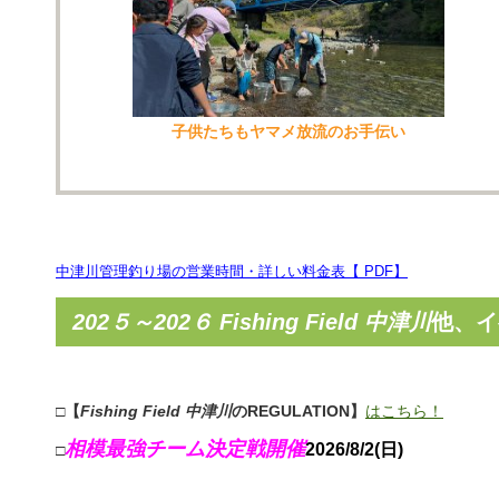
子供たちもヤマメ放流のお手伝い
中津川管理釣り場の営業時間・詳しい料金表【 PDF】
202５～202６ Fishing Field 中津川
他、イ
□【
Fishing Field 中津川
のREGULATION】
はこちら！
相模最強チーム決定戦開催
2026/8/2(日)
□